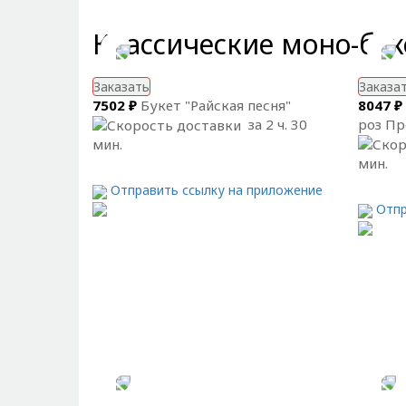
Классические моно-бу
Заказать
Заказа
7502 ₽
Букет "Райская песня"
8047 ₽
за 2 ч. 30
роз П
мин.
мин.
Отправить ссылку на приложение
Отпр